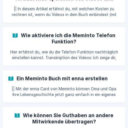
Be
Audios
|| In diesem Artikel erfährst du, mit welchen Kosten zu
rechnen ist, wenn du Videos in dein Buch einbindest (mit
Ausnahme deiner YouTube-Einbettungen) Während Texte
und Fotos direkt in einem Buch abgedruckt werden, müssen
Video- und Audio-Dateien auf unseren Servern gespeichert
Wie aktiviere ich die Meminto Telefon
werden, um über den QR Code abgerufen werden zu
Funktion?
können. Die Speicherung deiner Videos ist nach dem Druck
jedes Buches für ein weiteres Jahr inklusive. Das heißt:
Hier erfährst du, wie du die Telefon-Funktion nachträglich
**Der QR-Code ist noch mindestens 1 weiteres Jahr lang
einstellen kannst. Transkription des Videos: Ich zeige dir,
fun
wie du die Telefon Funktion nachträglich einstellen kannst.
Gehe dazu zu den Bucheinstellungen unter Meine Bücher
Klicke auf das Buch, für das du die Telefon-Funktion
Ein Meminto Buch mit enna erstellen
aktivieren möchtest. Dort findest du auch schon die Zeile
für die Telefon-Funktion. Klicke nun auf „Anruf-Funktion
|| Mit der enna Card von Meminto können Oma und Opa
anfragen“. Sobald wir die Telefonfunktion freigeschalte
ihre Lebensgeschichte jetzt ganz einfach in ein eigenes
Buch bringen! Einfach die Karte auf das enna Dock
auflegen, Frage auswählen und die Geschichte erzählen –
so bleiben Erinnerungen lange lebendig! Wie du ein Buch mit
Wie können Sie Guthaben an andere
enna Card für deine Eltern oder Großeltern erstellst,
Mitwirkende übertragen?
erfährst du hier Schritt für Schritt: Lebensbuch mit enna