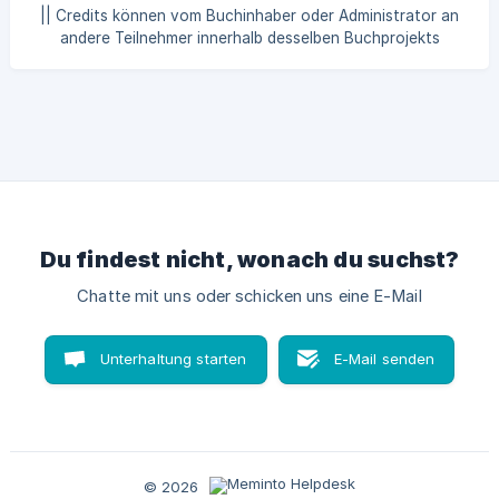
Card kaufen Kaufe auf der Meminto-Webseite ein
|| Credits können vom Buchinhaber oder Administrator an
[Lebensbuch mit kostenloser enna Card.]
andere Teilnehmer innerhalb desselben Buchprojekts
(https://meminto.co
übertragen werden. In Gemeinschaftsbüchern muss jeder
Nutzer eigene Credits haben, um KI-Funktionen nutzen zu
können. Wenn du Credits weitergeben möchtest, ohne dass
der andere Nutzer etwas kaufen muss, kannst du sie direkt
aus deinem verfügbaren Guthaben übertragen. So
überträgst du Credits: Öffne dein Buchprojekt. Gehe zu
Mitwirkende. Wähle die Person aus, mit d
Du findest nicht, wonach du suchst?
Chatte mit uns oder schicken uns eine E-Mail
Unterhaltung starten
E-Mail senden
© 2026