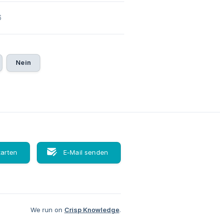
6
Nein
tarten
E-Mail senden
We run on
Crisp Knowledge
.